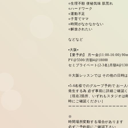
○生理不順 便秘気味 肌荒れ
○ハードワーク
○運動不足
○子育てママ
○時間がなかなかない
○解放されたい
などなど
▪️大阪▪️
【要予約】 月〜金(11:00-16:00) 90m
PV@5500/月額4@18000
セミプライベート(2-3名)月額4@130
※大阪レッスンでは その他の日時
▪️5-6名様でのグループ予約で お
発生する為 必ず事前に詳細ご確認
［現在2箇所、いずれもスタジオは南
時にご確認ください］
ーーーーーーーーーーーーーーーー
※
時間場所変動する場合があります
必ずご予約前にご確認下さい