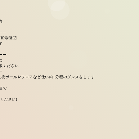
為
ーー
南船場近辺
で
］
ーー
に
談ください
ー
た後ポールやフロアなど使い約1分程のダンスをします
装で
参ください)