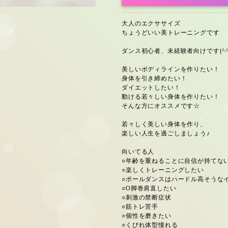
大人のエクササイズ
ちょうどいい美トレーニングです
ダンス初心者、未経験者向けです(^^
美しいボディラインを作りたい！
身体を引き締めたい！
ダイエットしたい！
動ける若々しい身体を作りたい！
そんな方にオススメです☆
若々しく美しい身体を作り、
楽しい人生を過ごしましょう♪
向いてる人
○年齢を重ねることに自信が持てな
○楽しくトレーニングしたい
○ポールダンスはハードル高そうな
○O脚巻肩直したい
○刺激の禁断症状
○筋トレ苦手
○個性を磨きたい
○くびれ体型憧れる