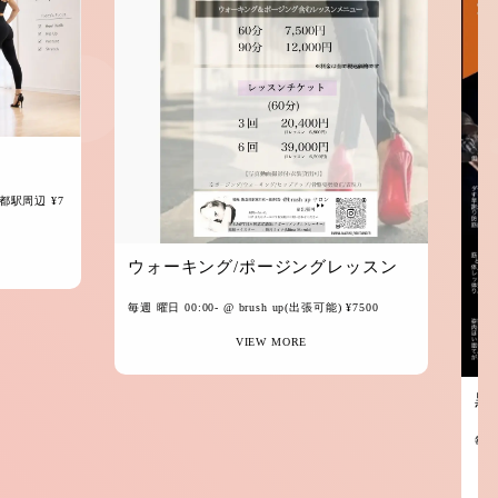
都駅周辺 ¥7
ウォーキング/ポージングレッスン
毎週 曜日 00:00-
@ brush up(出張可能) ¥7500
VIEW MORE
黒
毎週 