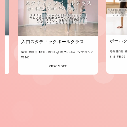
ポール
入門スタティックポールクラス
毎月第3週 金曜
¥40
毎週 木曜日 18:00-19:00
@ 神戸studioアンブロシア
ジオ ¥4800
¥3500
VIEW MORE