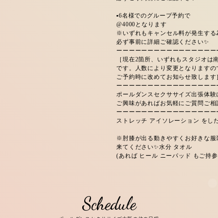
▪️6名様でのグループ予約で
@4000となります
※いずれもキャンセル料が発生する
必ず事前に詳細ご確認ください✨
ーーーーーーーーーーーーーーーー
［現在2箇所、いずれもスタジオは
です。人数により変更となりますの
ご予約時に改めてお知らせ致します
ーーーーーーーーーーーーーーーー
ポールダンスセクササイズ出張体験
ご興味があればお気軽にご質問ご相
ーーーーーーーーーーーーーーーー
ストレッチ アイソレーション をし
※肘膝が出る動きやすくお好きな服
来てください✨水分 タオル
(あれば ヒール ニーパッド もご持
Schedule